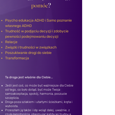
pomóc
?
​​Psycho edukacja ADHD i Samo poznanie
własnego ADHD
Trudność w podjęciu decyzji i zdobycie
pewności podejmowaniu decyzji
Relacje
Związki i trudności w związkach
Poszukiwanie drogi do siebie
Transformacja
Ta droga jest właśnie dla Ciebie...
Jeśli jest coś, co może być ważniejsze dla Ciebie
od tego, co było dotąd, być może Twoja
samoakceptacja, spokój, harmonia, poczucie
szczęścia.
Droga poza szlakiem i utartymi ścieżkami, kręta i
wyboista.
Przeszłam ją także i idę wciąż dalej, uważnie, z
czułą łagodnością, obejmując każdy jej trudny a