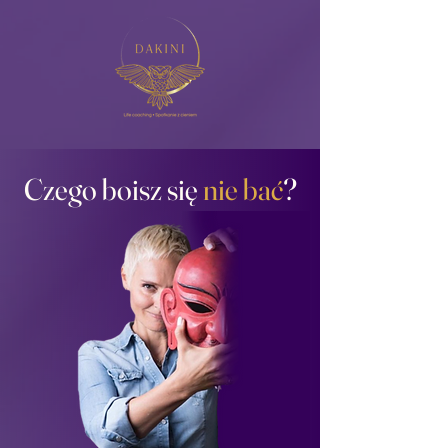
Czego boisz się
nie bać
?