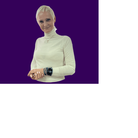
Jestem Certyfikowanym Coachem ICC.
Pracuje jako
Life coach
oraz coach
Integratywno- transpersonalny w duchu
ZEN.