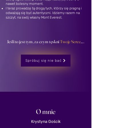
nawet bolesny moment.
I teraz prowadzę tą drogą tych, którzy się pragną i
odważają się być autentyczni. Idziemy razem na
szczyt, na swój własny Mont Everest.
Jeśli to jest tym, za czym tęskni
Twoje Serce
….​
Spróbuj się nie bać
O mnie
Krystyna Gościk